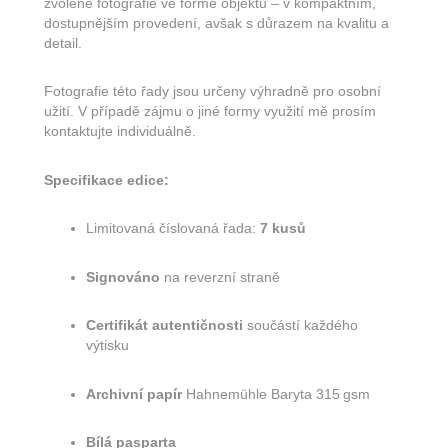
zvolené fotografie ve formě objektu – v kompaktním,
dostupnějším provedení, avšak s důrazem na kvalitu a
detail.
Fotografie této řady jsou určeny výhradně pro osobní
užití. V případě zájmu o jiné formy využití mě prosím
kontaktujte individuálně.
Specifikace edice:
Limitovaná číslovaná řada:
7 kusů
Signováno
na reverzní straně
Certifikát autentičnosti
součástí každého
výtisku
Archivní papír
Hahnemühle Baryta 315 gsm
Bílá pasparta