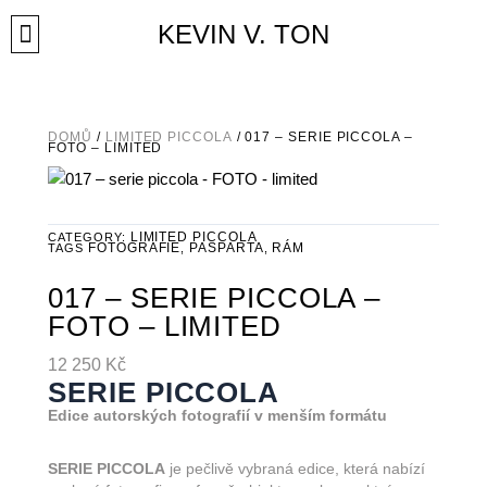
Přeskočit
KEVIN V. TON
na
obsah
DOMŮ
/
LIMITED PICCOLA
/ 017 – SERIE PICCOLA –
FOTO – LIMITED
LIMITED PICCOLA
CATEGORY:
FOTOGRAFIE
PASPARTA
RÁM
TAGS
,
,
017 – SERIE PICCOLA –
FOTO – LIMITED
12 250
Kč
SERIE PICCOLA
Edice autorských fotografií v menším formátu
SERIE PICCOLA
je pečlivě vybraná edice, která nabízí