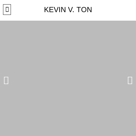
Přeskočit
KEVIN V. TON
na
obsah