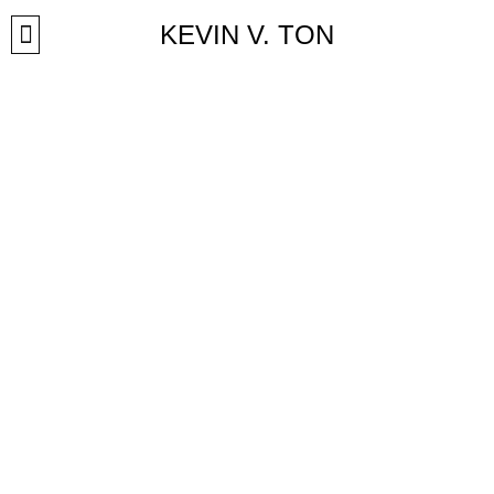
Přeskočit
KEVIN V. TON
na
obsah