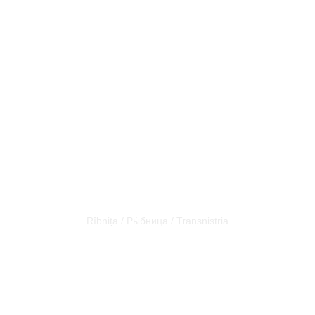
THE
DIRECTION –
ZROD
TANEČNÍHO
PŘEDSTAVENÍ
Rîbnița / Ры́бница / Transnistria