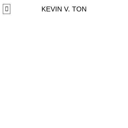
Přeskočit
KEVIN V. TON
na
obsah