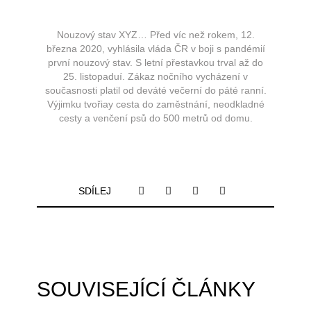
Nouzový stav XYZ… Před víc než rokem, 12.
března 2020, vyhlásila vláda ČR v boji s pandémií
první nouzový stav. S letní přestavkou trval až do
25. listopaduí. Zákaz
nočního vycházení v
současnosti platil od deváté večerní do páté ranní.
Výjimku tvořiay cesta do zaměstnání, neodkladné
cesty a venčení psů do 500 metrů od domu.
F
T
I
L
SDÍLEJ
a
w
n
i
c
i
s
n
e
t
t
k
b
t
a
e
o
e
g
d
o
r
r
i
k
a
n
-
m
-
f
i
SOUVISEJÍCÍ ČLÁNKY
n