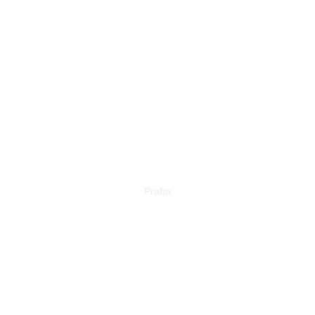
AFTER DARK –
ZÁKAZ
VYCHÁZENÍ
Praha