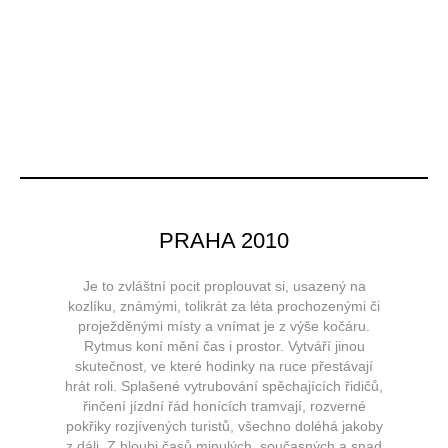
PRAHA 2010
Je to zvláštní pocit proplouvat si, usazený na
kozlíku, známými, tolikrát za léta prochozenými či
proježděnými místy a vnímat je z výše kočáru.
Rytmus koní mění čas i prostor. Vytváří jinou
skutečnost, ve které hodinky na ruce přestávají
hrát roli. Splašené vytrubování spěchajících řidičů,
řinčení jízdní řád honících tramvají, rozverné
pokřiky rozjívených turistů, všechno doléhá jakoby
z dáli. Z hloubi časů minulých, současných a snad