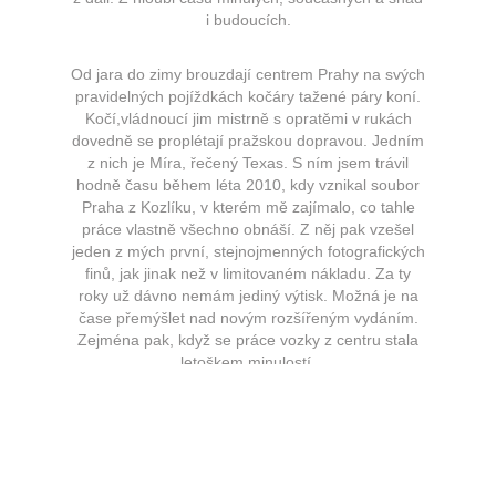
i budoucích.
Od jara do zimy brouzdají centrem Prahy na svých
pravidelných pojíždkách kočáry tažené páry koní.
Kočí,vládnoucí jim mistrně s opratěmi v rukách
dovedně se proplétají pražskou dopravou. Jedním
z nich je Míra, řečený Texas. S ním jsem trávil
hodně času během léta 2010, kdy vznikal soubor
Praha z Kozlíku, v kterém mě zajímalo, co tahle
práce vlastně všechno obnáší. Z něj pak vzešel
jeden z mých první, stejnojmenných fotografických
finů, jak jinak než v limitovaném nákladu. Za ty
roky už dávno nemám jediný výtisk. Možná je na
čase přemýšlet nad novým rozšířeným vydáním.
Zejména pak, když se práce vozky z centru stala
letoškem minulostí.
F
T
I
L
SDÍLEJ
a
w
n
i