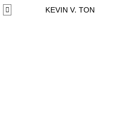
Přeskočit
KEVIN V. TON
na
obsah