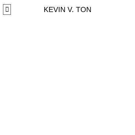
Přeskočit
KEVIN V. TON
na
obsah