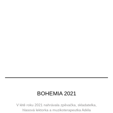
BOHEMIA 2021
V létě roku 2021 nahrávala zpěvačka, skladatelka,
hlasová lektorka a muzikoterapeutka Adéla