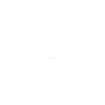
ADELA SLASH
– ZROD ALBA
LAŠTOVKA
Praha