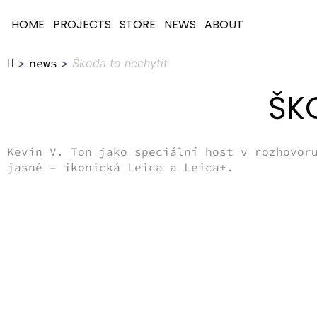
HOME
PROJECTS
STORE
NEWS
ABOUT
>
news
>
Škoda to nechytit
ŠK
Kevin V. Ton jako speciální host v rozhovor
jasné – ikonická Leica a Leica+.