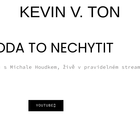
KEVIN V. TON
ODA TO NECHYTIT
u s Michale Houdkem, živě v pravidelném strea
YOUTUBE