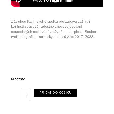
Zásluhou Karlínského spolku pro zábavu zažívali
karlínští sousedé radostné znovuobjevování
sousedských setkávání v dávné tradici plesů. Soubor
tvoří fotografie z karlínských plesů z let 2017–2022.
Množství
Z04
PŘIDAT DO KOŠÍKU
ZINE
-
LET'S