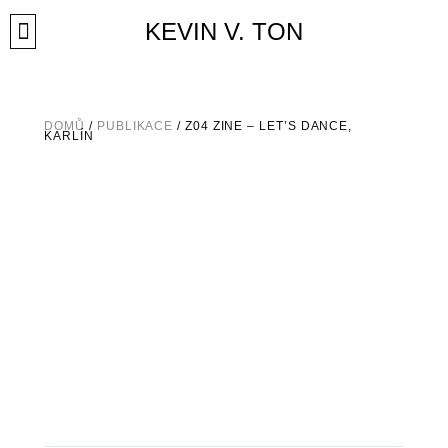
Přeskočit
KEVIN V. TON
na
obsah
DOMŮ
/
PUBLIKACE
/ Z04 ZINE – LET’S DANCE,
KARLÍN