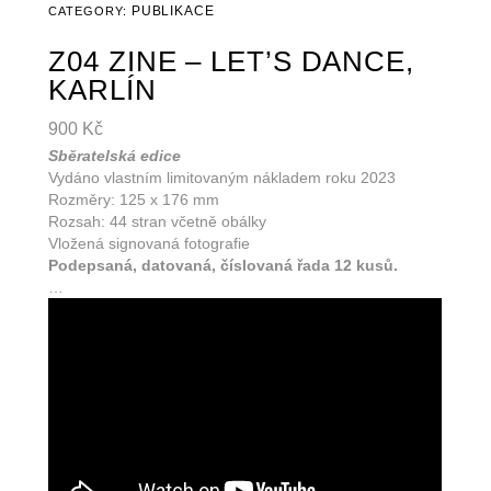
PUBLIKACE
CATEGORY:
Z04 ZINE – LET’S DANCE,
KARLÍN
900
Kč
Sběratelská edice
Vydáno vlastním limitovaným nákladem roku
2023
Rozměry: 125 x 176 mm
Rozsah: 44 stran včetně obálky
Vložená signovaná fotografie
Podepsaná, datovaná, číslovaná řada 12 kusů.
…