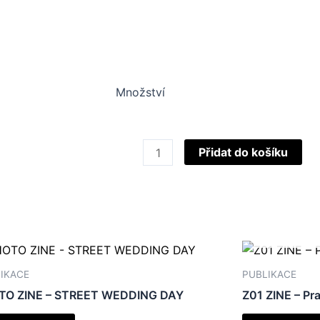
Množství
OČI
Přidat do košíku
DOKOŘÁN
-
EYES
WIDE
OPEN
množství
IKACE
PUBLIKACE
TO ZINE – STREET WEDDING DAY
Z01 ZINE – Pra