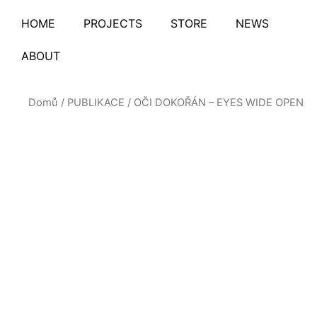
Přeskočit
HOME
PROJECTS
STORE
NEWS
na
obsah
ABOUT
Domů
/
PUBLIKACE
/ OČI DOKOŘÁN – EYES WIDE OPEN