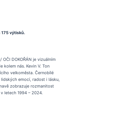
a 175 výtisků.
/ OČI DOKOŘÁN je vizuálním
e kolem nás. Kevin V. Ton
jícího velkoměsta. Černobílé
t lidských emocí, radost i lásku,
ímavě zobrazuje rozmanitost
 v letech 1994 – 2024.