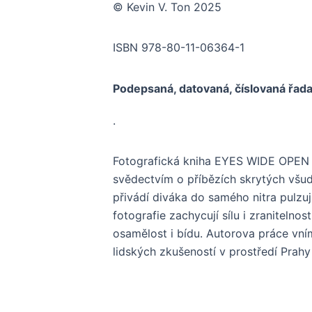
© Kevin V. Ton 2025
ISBN 978-80-11-06364-1
Podepsaná, datovaná, číslovaná řad
.
Fotografická kniha EYES WIDE OPEN 
svědectvím o příbězích skrytých všud
přivádí diváka do samého nitra pulzu
fotografie zachycují sílu i zranitelnos
osamělost i bídu. Autorova práce vn
lidských zkušeností v prostředí Prahy