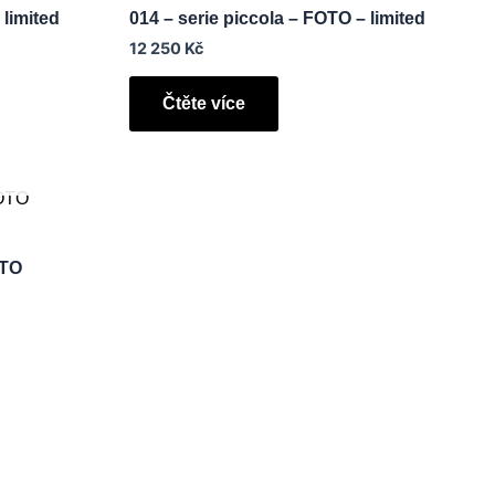
 limited
014 – serie piccola – FOTO – limited
12 250
Kč
Čtěte více
OTO