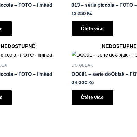
iccola – FOTO – limited
013 – serie piccola – FOTO –
12 250
Kč
ce
Čtěte více
NEDOSTUPNÉ
NEDOSTUPNÉ
OLA
DO OBLAK
iccola – FOTO – limited
DO001 – serie doOblak – F
24 000
Kč
ce
Čtěte více