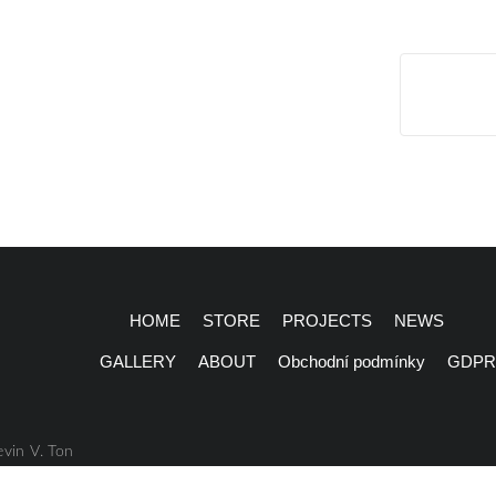
načíst
další
PARALLEL – LIFE ON THE EDGE
HOME
STORE
PROJECTS
NEWS
GALLERY
ABOUT
Obchodní podmínky
GDPR
TEM
vin V. Ton